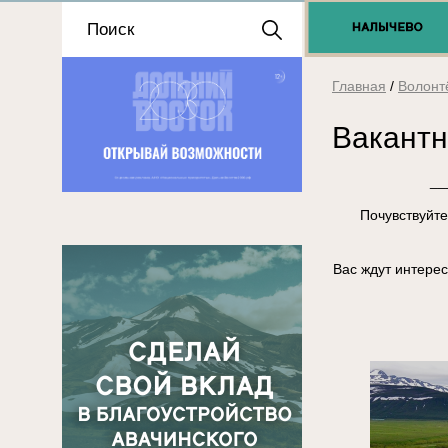
Положение о выдаче
разрешений 2025
Главная
/
Волонт
Вакантн
__
Почувствуйте
Вас ждут интере