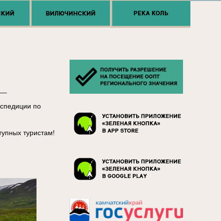
__
кспедиции по
тупных туристам!