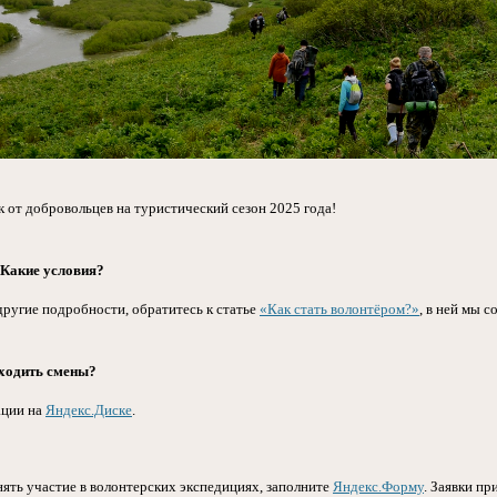
 от добровольцев на туристический сезон 2025 года!
 Какие условия?
другие подробности, обратитесь к статье
«Как стать волонтёром?»
, в ней мы 
оходить смены?
ации на
Яндекс.Диске
.⁣
нять участие в волонтерских экспедициях, заполните
Яндекс.Форму
. Заявки п