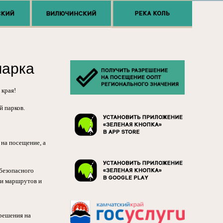
парка
 края!
 парков.
 на посещение, а
безопасного
ти маршрутов и
решения на