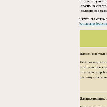
· описания пути от 
· правила безопасно
· полезные подсказк
Скачать его можно в
button.empedokl.com
Для самостоятельн
Перед выходом на м
безопасности в пои
безопасно ли пребы
расскажут, как луч
Для иностранных 
При путешествии в