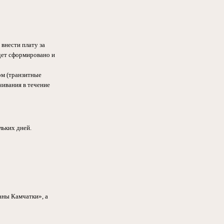
 внести плату за
дет сформировано и
ом (транзитные
чивания в течение
льких дней.
аны Камчатки», а