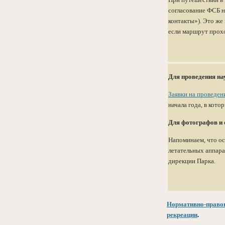
согласование ФСБ 
контакты»). Это ж
если маршрут прох
Для проведения на
Заявки на проведен
начала года, в кот
Для фотографов и 
Напоминаем, что ос
летательных аппара
дирекции Парка.
Нормативно-право
рекреации
.