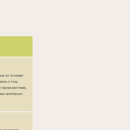
аж по технике
вать о том,
е происшествия,
ные контакты».
ее получить