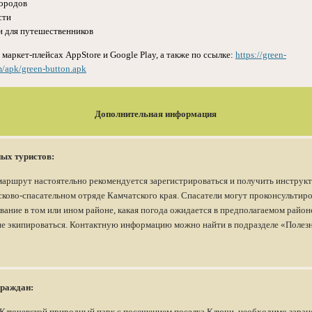
городов
сти
и для путешественников
 маркет-плейсах AppStore и Google Play, а также по ссылке:
https://green-
/apk/green-button.apk
Дополнительная информация
ых туристов:
аршрут настоятельно рекомендуется зарегистрироваться и получить инструкт
сково-спасательном отряде Камчатского края. Спасатели могут проконсультиро
вание в том или ином районе, какая погода ожидается в предполагаемом район
ше экипироваться. Контактную информацию можно найти в подразделе «Полез
граждан:
 Ключевской природный парк с посещением поселка Ключи, необходимо заран