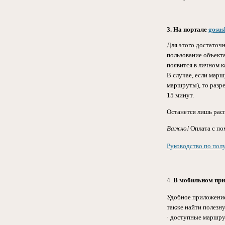
3. На портале
gosus
Для этого достаточ
пользование объект
появится в личном к
В случае, если мар
маршруты), то разр
15 минут.
Останется лишь расп
Важно!
Оплата с по
Руководство по пол
4.
В мобильном при
Удобное
приложени
также найти полез
· доступные маршр