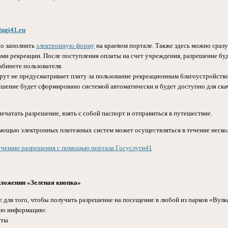
lugi41.ru
но заполнить
электронную форму
на краевом портале. Также здесь можно сразу
ами рекреации. После поступления оплаты на счет учреждения, разрешение бу
абинете пользователя.
шрут не предусматривает плату за пользование рекреационным благоустройств
ешение будет сформировано системой автоматически и будет доступно для ска
ечатать разрешение, взять с собой паспорт и отправиться в путешествие.
мощью электронных платежных систем может осуществляться в течение неско
учению разрешения с помощью портала Госуслуги41
ложении «Зеленая кнопка»
е
для того, чтобы получить
разрешение
на посещение в любой из парков «Вулк
ную информацию:
уты