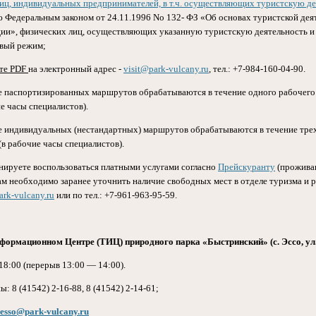
иц, индивидуальных предпринимателей, в т.ч. осуществляющих туристскую де
 Федеральным законом от 24.11.1996 No 132- ФЗ «Об основах туристской дея
ии», физических лиц, осуществляющих указанную туристскую деятельность 
овый режим;
ате PDF
на электронный адрес -
visit@park-vulcany.ru
, тел.: +7-984-160-04-90.
е паспортизированных маршрутов обрабатываются в течение одного рабочего
е часы специалистов).
е индивидуальных (нестандартных) маршрутов обрабатываются в течение трех
(в рабочие часы специалистов).
нируете воспользоваться платными услугами согласно
Прейскуранту
(проживан
ам необходимо заранее уточнить наличие свободных мест в отделе туризма и р
rk-vulcany.ru
или по тел.: +7-961-963-95-59.
формационном Центре (ТИЦ) природного парка «Быстринский» (с. Эссо, ул. 
18:00 (перерыв 13:00 — 14:00).
: 8 (41542) 2-16-88, 8 (41542) 2-14-61;
esso@park-vulcany.ru