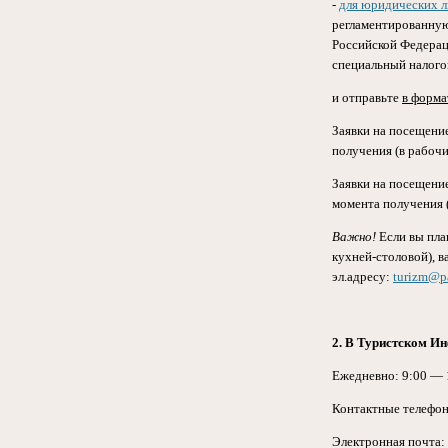
-
для юридических л
регламентированную
Российской Федерац
специальный налог
и отправьте
в форм
Заявки на посещени
получения (в рабочи
Заявки на посещени
момента получения 
Важно!
Если вы пла
кухней-столовой), в
эл.адресу:
turizm@pa
2. В Туристском Ин
Ежедневно: 9:00 — 
Контактные телефоны
Электронная почта: