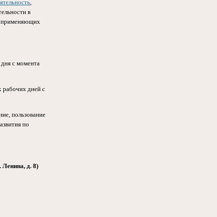
ятельность
,
тельности в
и применяющих
 дня с момента
 рабочих дней с
ие, пользование
азвития по
Ленина, д. 8)