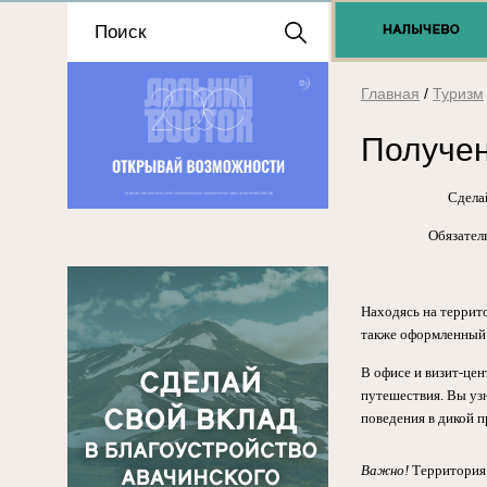
Положение о выдаче
разрешений 2025
Главная
/
Туризм
Получен
Сделай
Обязател
Находясь на террит
также оформленный 
В офисе и визит-це
путешествия. Вы узн
поведения в дикой п
Важно!
Территория 