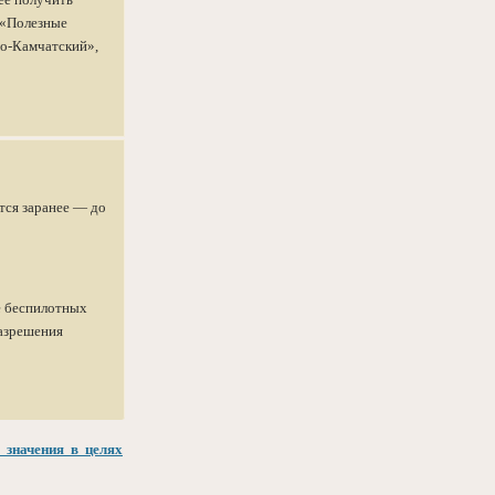
 «Полезные
но-Камчатский»,
тся заранее — до
е беспилотных
разрешения
значения в целях