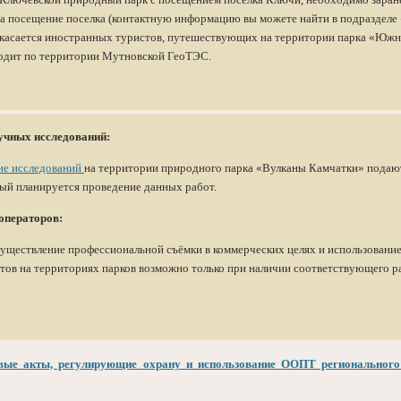
на посещение поселка (контактную информацию вы можете найти в подразделе
е касается иностранных туристов, путешествующих на территории парка «Юж
одит по территории Мутновской ГеоТЭС.
учных исследований:
ие исследований
на территории природного парка «Вулканы Камчатки» подаю
орый планируется проведение данных работ.
операторов:
уществление профессиональной съёмки в коммерческих целях и использовани
тов на территориях парков возможно только при наличии соответствующего 
вые акты, регулирующие охрану и использование ООПТ регионального 