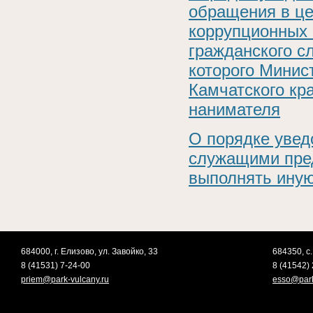
обращения в це
коррупционных 
гражданского с
которого Минис
Камчатского кр
нанимателя
О порядке увед
служащими пре
выполнять ину
684000, г. Елизово, ул. Завойко, 33
684350, с.
8 (41531) 7-24-00
8 (41542) 
priem@park-vulcany.ru
esso@park