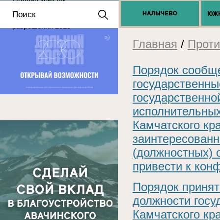
Положение о выдаче
разрешений 2025
Главная
/
Проти
Порядок сообщ
государственны
государственно
исполнительных
Камчатского кр
заинтересованн
(должностных) 
привести к кон
Порядок приня
должности госу
Камчатского кр