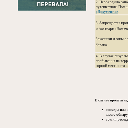
2. Необходимо запо
путешествия. Полны
«Документы»
.
3. Запрещается про
и Ааг (парк «Налыч
Заказники и зоны о
барана.
4. В случае визуал
пребывания на терр
горной местности в
В случае пролета н
посадка или 
месте обнару
гон и пресле