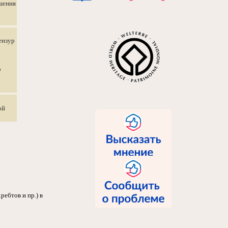
ршения
ензур
о
ой
ребтов и пр.) в