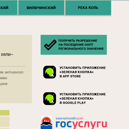
 хели–
ям активного
лами
туров