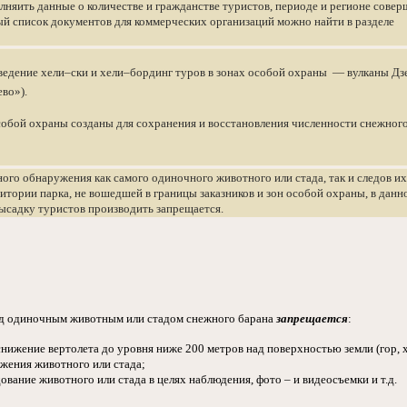
лняить данные о количестве и гражданстве туристов, периоде и регионе сове
й список документов для коммерческих организаций можно найти в разделе
ведение хели–ски и хели–бординг туров в зонах особой охраны — вулканы Дз
ево»).
собой охраны созданы для сохранения и восстановления численности снежног
ьного обнаружения как самого одиночного животного или стада, так и следов их
итории парка, не вошедшей в границы заказников и зон особой охраны, в данн
ысадку туристов производить запрещается.
ад одиночным животным или стадом снежного барана
запрещается
:
снижение вертолета до уровня ниже 200 метров над поверхностью земли (гор, х
жения животного или стада;
дование животного или стада в целях наблюдения, фото – и видеосъемки и т.д.